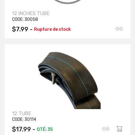
12 INCHES TUBE
CODE:
30058
$7.99 -
Rupture de stock
12 TUBE
CODE:
30114
$17.99 -
QTÉ: 35