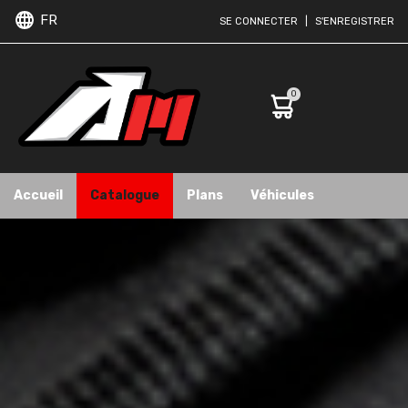
FR
SE CONNECTER
|
S'ENREGISTRER
0
Accueil
Catalogue
Plans
Véhicules