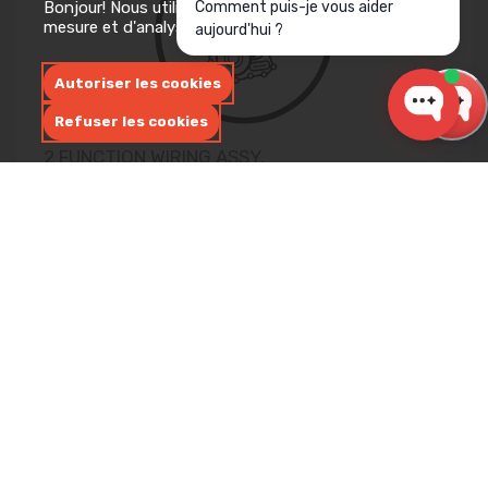
Bonjour! Nous utilisons des cookies à des fins de
Comment puis-je vous aider
mesure et d'analyse sur ce site Web.
En savoir plus
aujourd'hui ?
Autoriser les cookies
Refuser les cookies
2 FUNCTION WIRING ASSY.
（POTENTIOMETERS）
CODE:
PEZR50-041
$29.99 -
QTÉ: 10