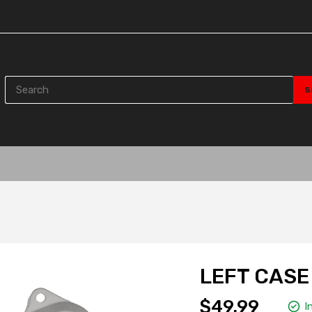
LEFT CASE
$49.99
I