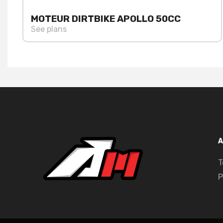
MOTEUR DIRTBIKE APOLLO 50CC
See plans
A
T
P