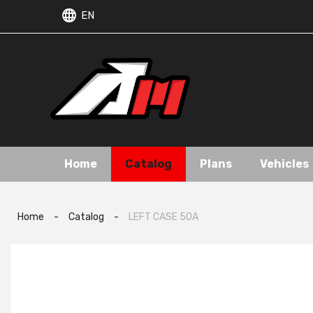
EN
Home
Catalog
Plans
Vehicles
Home
-
Catalog
-
LEFT CASE 50A