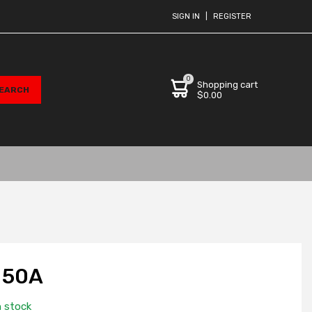
SIGN IN
|
REGISTER
0
Shopping cart
$0.00
 50A
n stock